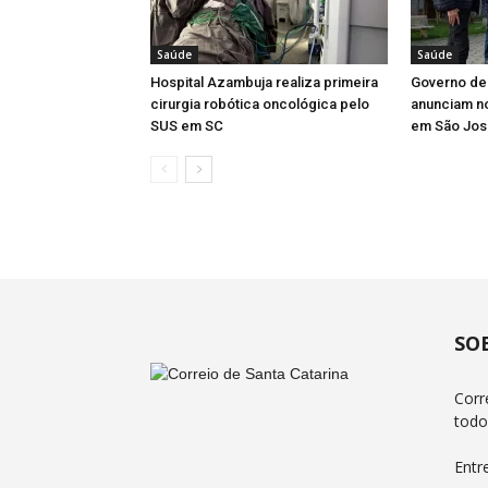
Saúde
Saúde
Hospital Azambuja realiza primeira
Governo de 
cirurgia robótica oncológica pelo
anunciam n
SUS em SC
em São Jos
SO
Corr
todo
Entr