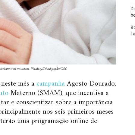
De
bo
Bo
L
 aleitamento materno. Pixabay/Divulgação/CSC
 neste mês a
campanha
Agosto Dourado,
nto
Materno (SMAM), que incentiva a
tar e conscientizar sobre a importância
principalmente nos seis primeiros meses
u terão uma programação online de