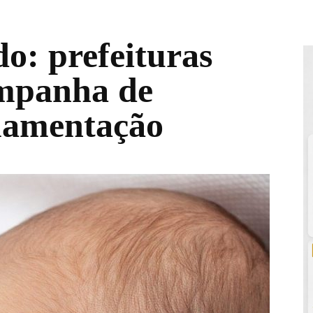
o: prefeituras
mpanha de
mamentação