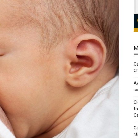
M
Ca
Ch
Av
so
Ci
fr
Ca
Ca
rá