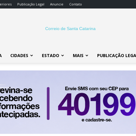
eriores
Publicação Legal
Anuncie
Contato
A
CIDADES
ESTADO
MAIS
PUBLICAÇÃO LEG
Correio
SC