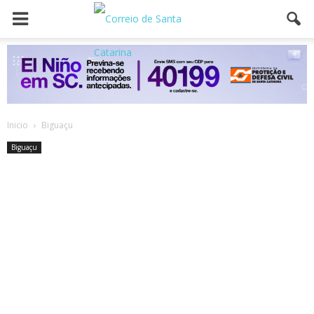
Inicio
Biguaçu
Biguaçu