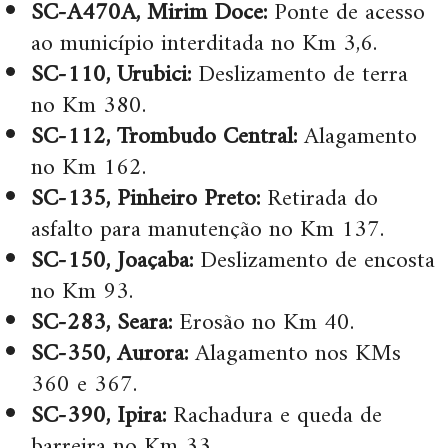
SC-A470A, Mirim Doce:
Ponte de acesso
ao município interditada no Km 3,6.
SC-110, Urubici:
Deslizamento de terra
no Km 380.
SC-112, Trombudo Central:
Alagamento
no Km 162.
SC-135, Pinheiro Preto:
Retirada do
asfalto para manutenção no Km 137.
SC-150, Joaçaba:
Deslizamento de encosta
no Km 93.
SC-283, Seara:
Erosão no Km 40.
SC-350, Aurora:
Alagamento nos KMs
360 e 367.
SC-390, Ipira:
Rachadura e queda de
barreira no Km 33.