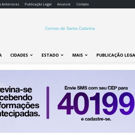
s Anteriores
Publicação Legal
Anuncie
Contato
A
CIDADES
ESTADO
MAIS
PUBLICAÇÃO LEG
Correio
SC