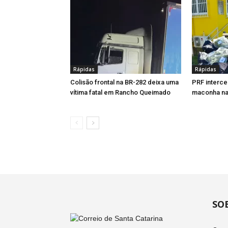
Rápidas
Rápidas
Colisão frontal na BR-282 deixa uma
PRF interce
vítima fatal em Rancho Queimado
maconha na
SO