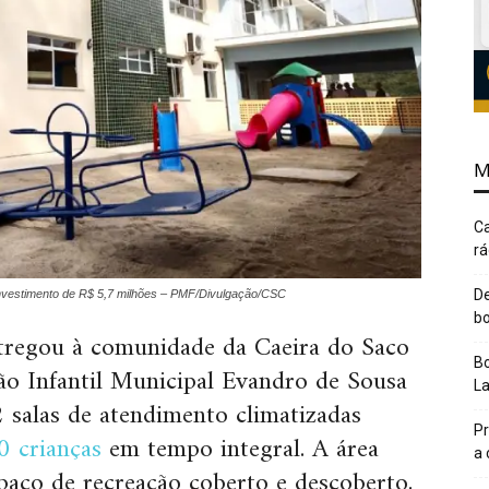
M
Ca
rá
De
investimento de R$ 5,7 milhões – PMF/Divulgação/CSC
bo
ntregou à comunidade da Caeira do Saco
Bo
o Infantil Municipal Evandro de Sousa
L
2 salas de atendimento climatizadas
Pr
0 crianças
em tempo integral. A área
a
paço de recreação coberto e descoberto,