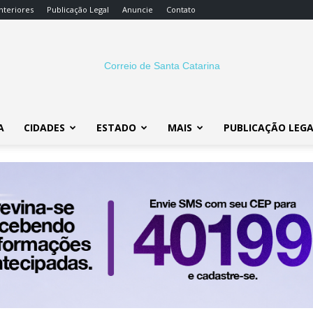
nteriores
Publicação Legal
Anuncie
Contato
A
CIDADES
ESTADO
MAIS
PUBLICAÇÃO LEG
Correio
SC