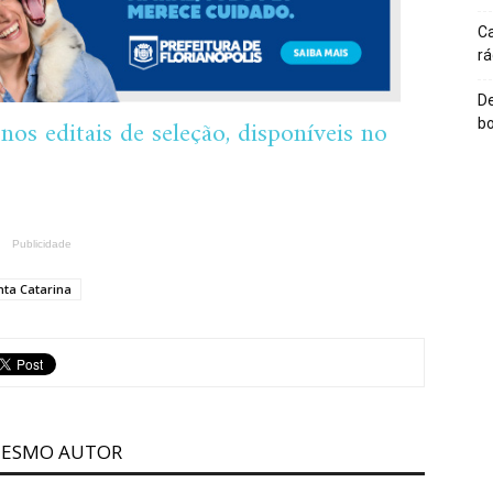
Ca
rá
De
os editais de seleção, disponíveis no
bo
Publicidade
nta Catarina
MESMO AUTOR