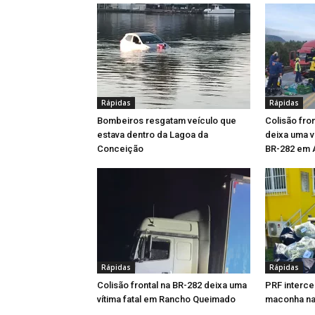
Rápidas
Rápidas
Bombeiros resgatam veículo que
Colisão fro
estava dentro da Lagoa da
deixa uma ví
Conceição
BR-282 em 
Rápidas
Rápidas
Colisão frontal na BR-282 deixa uma
PRF interce
vítima fatal em Rancho Queimado
maconha na