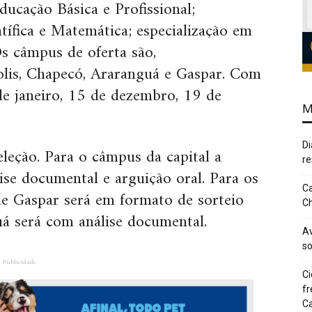
ucação Básica e Profissional;
tífica e Matemática; e
specialização em
s câmpus de oferta são,
olis, Chapecó, Araranguá e Gaspar. Com
de janeiro, 15 de dezembro, 19 de
M
Di
leção. Para o câmpus da capital a
re
ise documental e arguição oral. Para os
Ca
e Gaspar será em formato de sorteio
Ch
á será com análise documental.
Av
so
Publicidade
Ci
fr
Ca