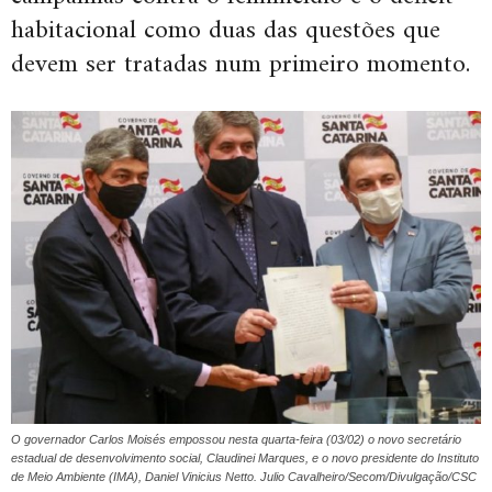
habitacional como duas das questões que
devem ser tratadas num primeiro momento.
O governador Carlos Moisés empossou nesta quarta-feira (03/02) o novo secretário
estadual de desenvolvimento social, Claudinei Marques, e o novo presidente do Instituto
de Meio Ambiente (IMA), Daniel Vinicius Netto. Julio Cavalheiro/Secom/Divulgação/CSC