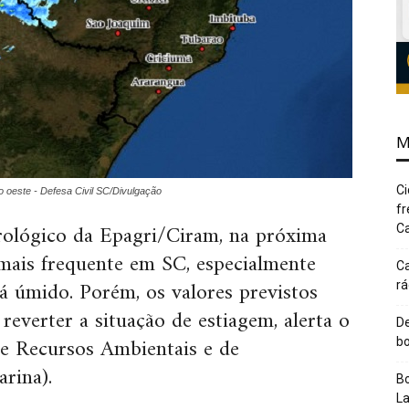
M
Ci
oeste - Defesa Civil SC/Divulgação
fr
ológico da Epagri/Ciram, na próxima
Ca
mais frequente em SC, especialmente
Ca
á úmido. Porém, os valores previstos
rá
 reverter a situação de estiagem, alerta o
De
e Recursos Ambientais e de
bo
arina
).
Bo
L