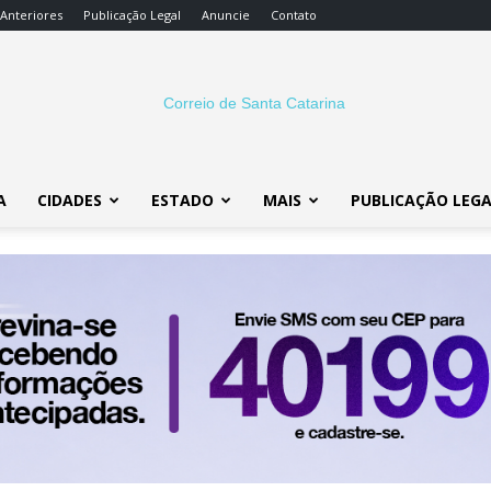
 Anteriores
Publicação Legal
Anuncie
Contato
A
CIDADES
ESTADO
MAIS
PUBLICAÇÃO LEG
Correio
SC