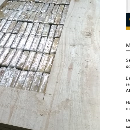
M
Se
do
Da
re
At
Fl
me
O
c