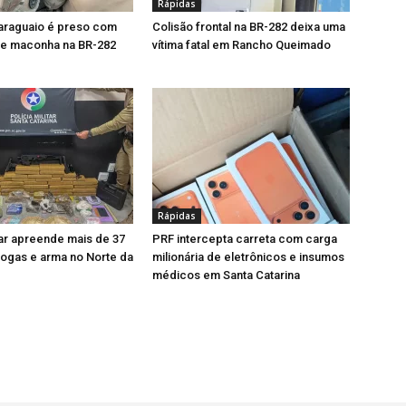
Rápidas
araguaio é preso com
Colisão frontal na BR-282 deixa uma
de maconha na BR-282
vítima fatal em Rancho Queimado
ê
Rápidas
itar apreende mais de 37
PRF intercepta carreta com carga
rogas e arma no Norte da
milionária de eletrônicos e insumos
médicos em Santa Catarina