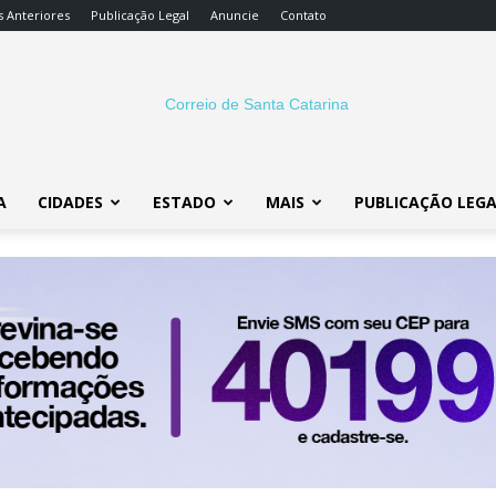
s Anteriores
Publicação Legal
Anuncie
Contato
A
CIDADES
ESTADO
MAIS
PUBLICAÇÃO LEG
Correio
SC