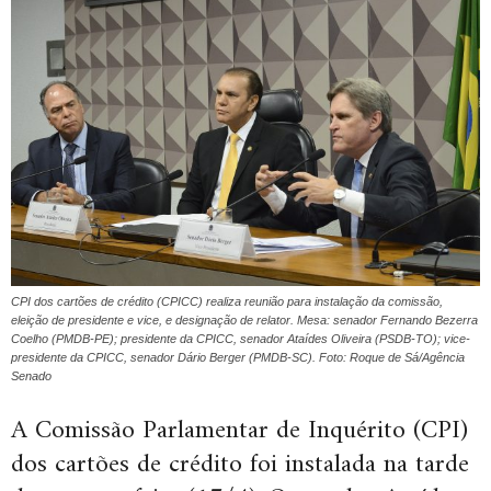
CPI dos cartões de crédito (CPICC) realiza reunião para instalação da comissão,
eleição de presidente e vice, e designação de relator. Mesa: senador Fernando Bezerra
Coelho (PMDB-PE); presidente da CPICC, senador Ataídes Oliveira (PSDB-TO); vice-
presidente da CPICC, senador Dário Berger (PMDB-SC). Foto: Roque de Sá/Agência
Senado
A Comissão Parlamentar de Inquérito (CPI)
dos cartões de crédito foi instalada na tarde