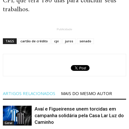
CPI, que terá 180 dias para concluir seus
trabalhos.
Publicidade
TAGS
cartão de crédito
cpi
juros
senado
ARTIGOS RELACIONADOS
MAIS DO MESMO AUTOR
Avaí e Figueirense unem torcidas em
campanha solidária pela Casa Lar Luz do
Caminho
Geral