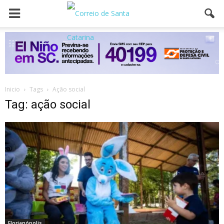
Inicio
Tags
Ação social
Tag: ação social
Florianópolis