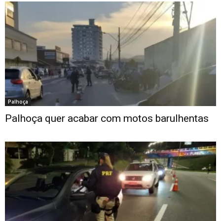
Palhoça
Palhoça quer acabar com motos barulhentas