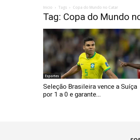
Inicio
Tags
Copa do Mundo no Catar
Tag: Copa do Mundo n
Esportes
Seleção Brasileira vence a Suíça
por 1 a 0 e garante...