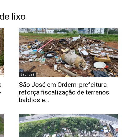
de lixo
São José
a
São José em Ordem: prefeitura
e
reforça fiscalização de terrenos
baldios e...