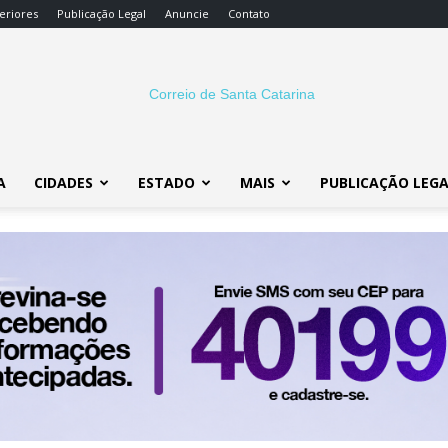
eriores
Publicação Legal
Anuncie
Contato
A
CIDADES
ESTADO
MAIS
PUBLICAÇÃO LEG
Correio
SC