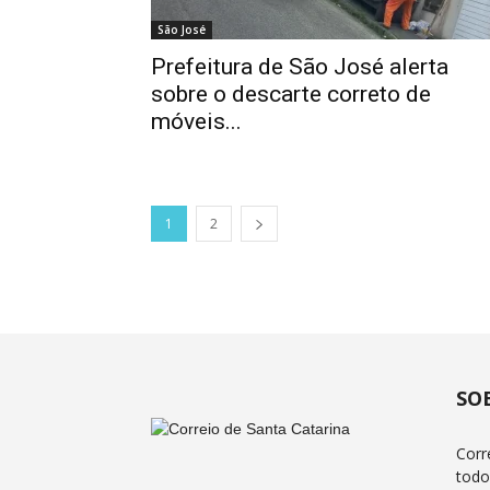
São José
Prefeitura de São José alerta
sobre o descarte correto de
móveis...
1
2
SO
Corr
todo