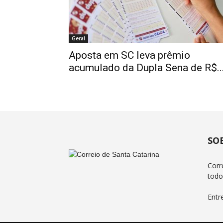
Geral
Aposta em SC leva prêmio
acumulado da Dupla Sena de R$..
SO
Corr
todo
Entr