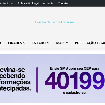
 Anteriores
Publicação Legal
Anuncie
Contato
A
CIDADES
ESTADO
MAIS
PUBLICAÇÃO LEG
Correio
SC