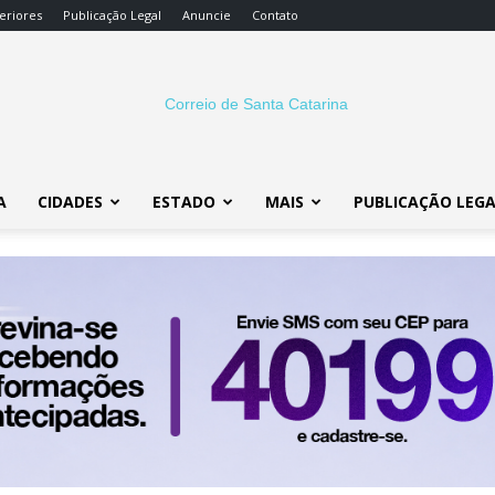
eriores
Publicação Legal
Anuncie
Contato
A
CIDADES
ESTADO
MAIS
PUBLICAÇÃO LEG
Correio
SC