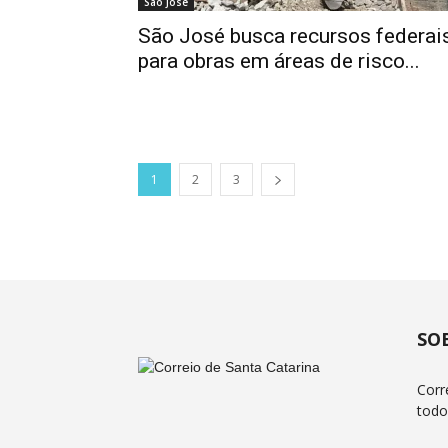
São José
São José busca recursos federai
para obras em áreas de risco...
1
2
3
SO
Corr
todo