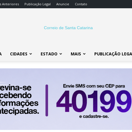
s Anteriores
Publicação Legal
Anuncie
Contato
A
CIDADES
ESTADO
MAIS
PUBLICAÇÃO LEG
Correio
SC