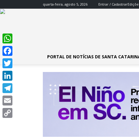
quarta-feira, agosto 5, 2026
Entrar / Cadastrar
Ediçõe
WhatsApp
PORTAL DE NOTÍCIAS DE SANTA CATARIN
Facebook
Twitter
LinkedIn
Telegram
Email
Copy
Link