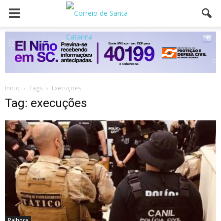
Inicio
Tags
Execuções
Tag: execuções
Palhoça