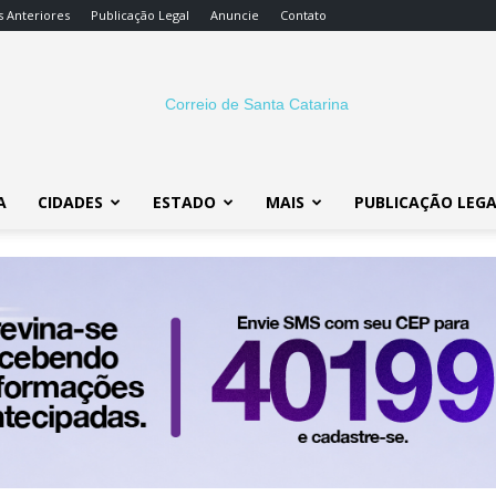
s Anteriores
Publicação Legal
Anuncie
Contato
A
CIDADES
ESTADO
MAIS
PUBLICAÇÃO LEG
Correio
SC