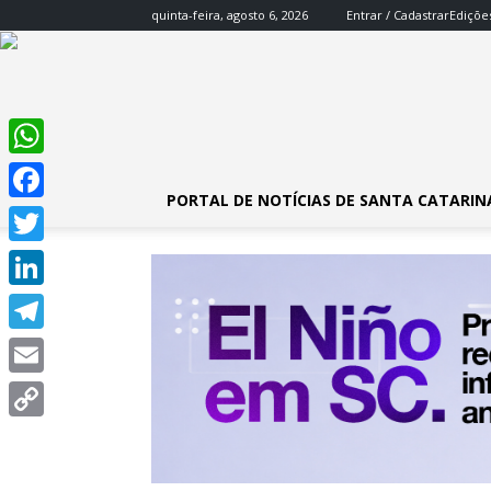
quinta-feira, agosto 6, 2026
Entrar / Cadastrar
Ediçõe
WhatsApp
PORTAL DE NOTÍCIAS DE SANTA CATARIN
Facebook
Twitter
LinkedIn
Telegram
Email
Copy
Link