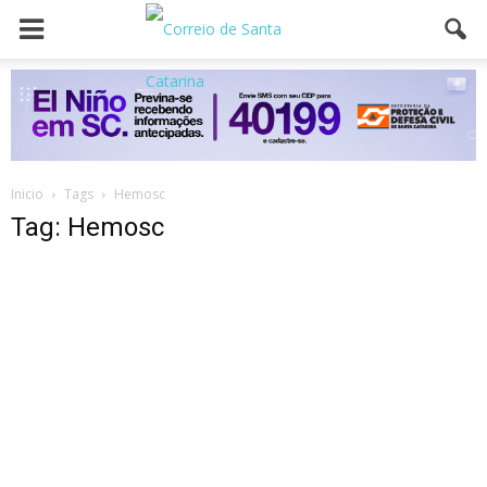
Inicio
Tags
Hemosc
Tag: Hemosc