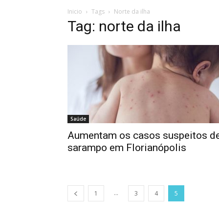
Inicio
Tags
Norte da ilha
Tag: norte da ilha
Saúde
Aumentam os casos suspeitos d
sarampo em Florianópolis
...
1
3
4
5