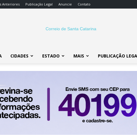
s Anteriores
Publicação Legal
Anuncie
Contato
A
CIDADES
ESTADO
MAIS
PUBLICAÇÃO LEG
Correio
SC