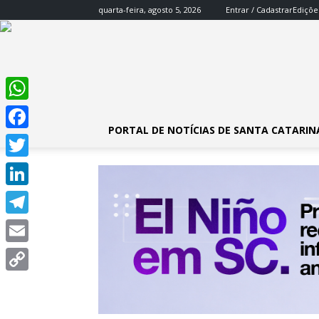
quarta-feira, agosto 5, 2026
Entrar / Cadastrar
Ediçõe
WhatsApp
PORTAL DE NOTÍCIAS DE SANTA CATARIN
Facebook
Twitter
LinkedIn
Telegram
Email
Copy
Link