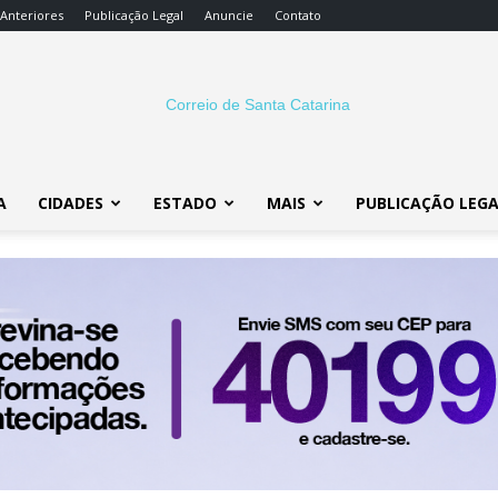
 Anteriores
Publicação Legal
Anuncie
Contato
A
CIDADES
ESTADO
MAIS
PUBLICAÇÃO LEG
Correio
SC