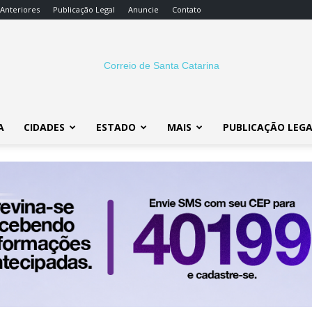
 Anteriores
Publicação Legal
Anuncie
Contato
A
CIDADES
ESTADO
MAIS
PUBLICAÇÃO LEG
Correio
SC