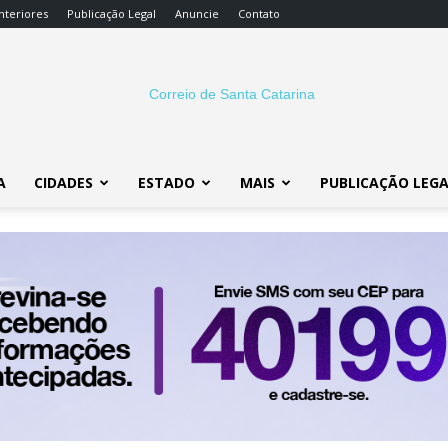
nteriores
Publicação Legal
Anuncie
Contato
A
CIDADES
ESTADO
MAIS
PUBLICAÇÃO LEG
Correio
SC