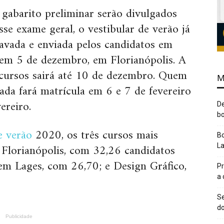
 gabarito preliminar serão divulgados
se exame geral, o vestibular de verão já
ravada e enviada pelos candidatos em
o em 5 de dezembro, em Florianópolis. A
 cursos sairá até 10 de dezembro. Quem
M
da fará matrícula em 6 e 7 de fevereiro
ereiro.
De
bo
e verão
2020, os três cursos mais
Bo
m Florianópolis, com 32,26 candidatos
L
 em Lages, com 26,70; e Design Gráfico,
Pr
a
Se
do
Publicidade