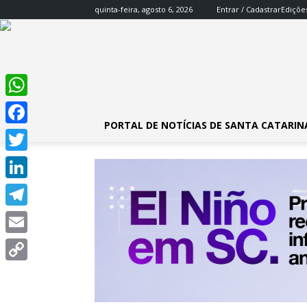
quinta-feira, agosto 6, 2026
Entrar / Cadastrar
Ediçõe
WhatsApp
PORTAL DE NOTÍCIAS DE SANTA CATARIN
Facebook
Twitter
LinkedIn
Telegram
Email
Copy
Link