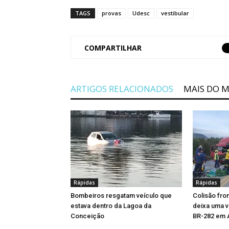
TAGS
provas
Udesc
vestibular
COMPARTILHAR
ARTIGOS RELACIONADOS
MAIS DO 
Rápidas
Rápidas
Bombeiros resgatam veículo que
Colisão fro
estava dentro da Lagoa da
deixa uma ví
Conceição
BR-282 em 