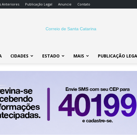
s Anteriores
Publicação Legal
Anuncie
Contato
A
CIDADES
ESTADO
MAIS
PUBLICAÇÃO LEG
Correio
SC