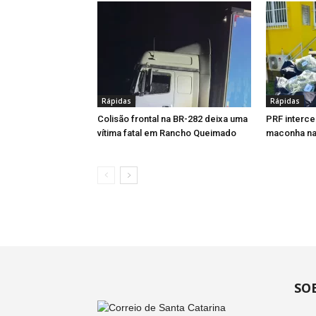
Rápidas
Rápidas
Colisão frontal na BR-282 deixa uma
PRF interce
vítima fatal em Rancho Queimado
maconha na
SO