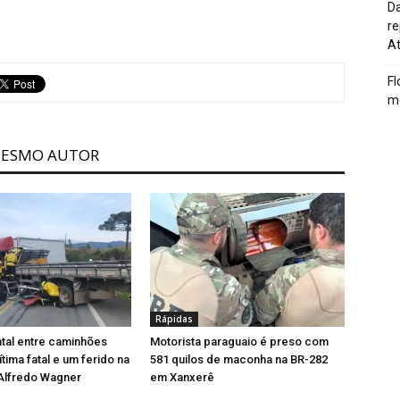
Da
re
At
Fl
me
MESMO AUTOR
Rápidas
ntal entre caminhões
Motorista paraguaio é preso com
tima fatal e um ferido na
581 quilos de maconha na BR-282
Alfredo Wagner
em Xanxerê