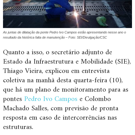
As juntas de dilatação da ponte Pedro Ivo Campos estão apresentando nesse ano o
resultado da histórica falta de manutenção – Foto: SEI/Divulgação/CSC
Quanto a isso, o secretário adjunto de
Estado da Infraestrutura e Mobilidade (SIE),
Thiago Vieira, explicou em entrevista
coletiva na manhã desta quarta-feira (10),
que há um plano de monitoramento para as
pontes
Pedro Ivo Campos
e Colombo
Machado Salles, com previsão de pronta
resposta em caso de intercorrências nas
estruturas.