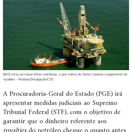
IBGE errou ao traçar linhas marítimas, o que retirou de Santa Catarina o pagamento de
royalties - Pixabay/Divulgação/CSC
A Procuradoria-Geral do Estado (PGE) irá
apresentar medidas judiciais ao Supremo
Tribunal Federal (STF), com o objetivo de
garantir que o dinheiro referente aos
royalties
do petróleo chegue o quanto antes