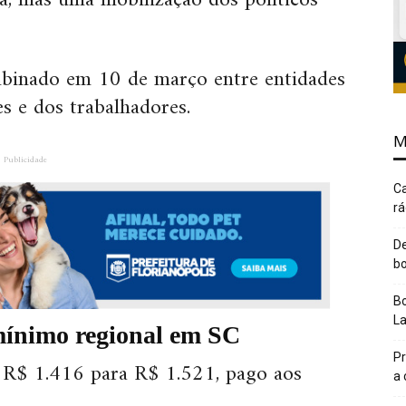
a, mas uma mobilização dos políticos
ombinado em 10 de março entre entidades
s e dos trabalhadores.
M
Publicidade
Ca
rá
De
bo
Bo
L
 mínimo regional em SC
Pr
e R$ 1.416 para R$ 1.521, pago aos
a