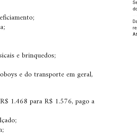
Se
do
neficiamento;
Da
a;
re
At
icais e brinquedos;
oboys e do transporte em geral,
 R$ 1.468 para R$ 1.576, pago a
lçado;
m;