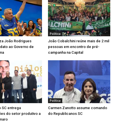
Política
iza João Rodrigues
João Cobalchini reúne mais de 2 mil
dato ao Governo de
pessoas em encontro de pré-
ina
campanha na Capital
Política
 SC entrega
Carmen Zanotto assume comando
ões do setor produtivo a
do Republicanos SC
onaro