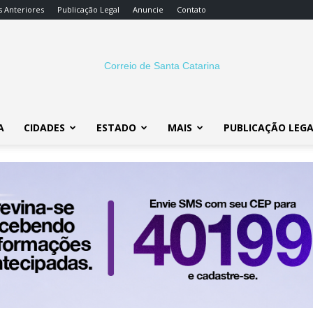
s Anteriores
Publicação Legal
Anuncie
Contato
A
CIDADES
ESTADO
MAIS
PUBLICAÇÃO LEG
Correio
SC