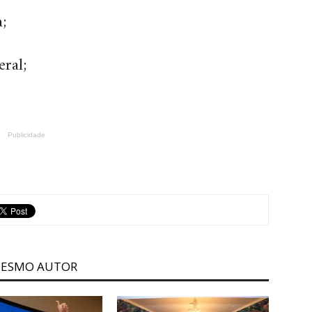
;
ral;
Publicidade
MESMO AUTOR