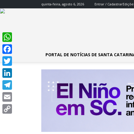
quinta-feira, agosto 6, 2026
Entrar / Cadastrar
Ediçõe
WhatsApp
PORTAL DE NOTÍCIAS DE SANTA CATARIN
Facebook
Twitter
LinkedIn
Telegram
Email
Copy
Link