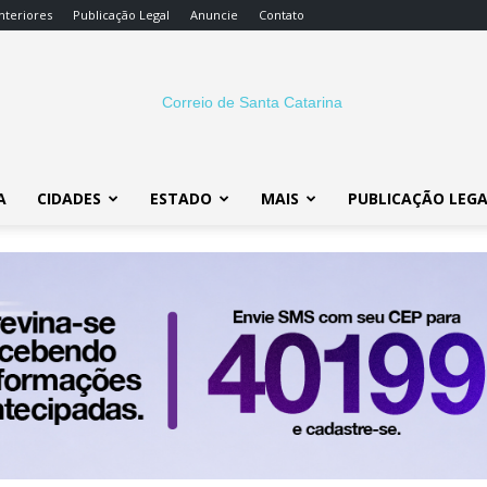
nteriores
Publicação Legal
Anuncie
Contato
A
CIDADES
ESTADO
MAIS
PUBLICAÇÃO LEG
Correio
SC