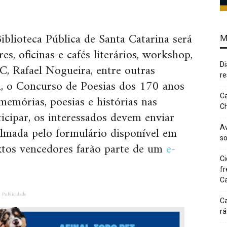
iblioteca Pública de Santa Catarina será
M
s, oficinas e cafés literários, workshop,
C, Rafael Nogueira, entre outras
Di
re
m, o Concurso de Poesias dos 170 anos
emórias, poesias e histórias nas
Ca
Ch
ticipar, os interessados devem enviar
filmada pelo formulário disponível em
Av
so
xtos vencedores farão parte de um
e-
Ci
fr
Ca
Publicidade
Ca
rá