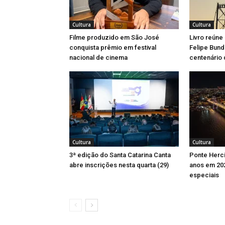
Cultura
Cultura
Filme produzido em São José
Livro reúne 
conquista prêmio em festival
Felipe Bun
nacional de cinema
centenário 
Cultura
Cultura
3ª edição do Santa Catarina Canta
Ponte Hercí
abre inscrições nesta quarta (29)
anos em 20
especiais