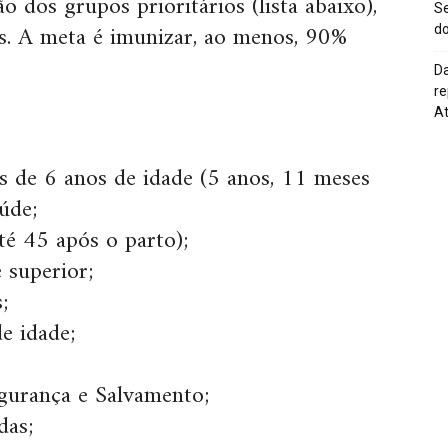
o dos grupos prioritários (lista abaixo),
Se
s. A meta é imunizar, ao menos, 90%
do
Da
re
At
s de 6 anos de idade (5 anos, 11 meses
úde;
té 45 após o parto);
 superior;
;
e idade;
egurança e Salvamento;
das;