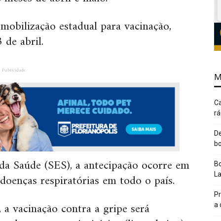
obilização estadual para vacinação,
 de abril.
Publicidade
M
Ca
rá
De
bo
da Saúde (SES), a antecipação ocorre em
Bo
L
doenças respiratórias em todo o país.
Pr
 a vacinação contra a gripe será
a