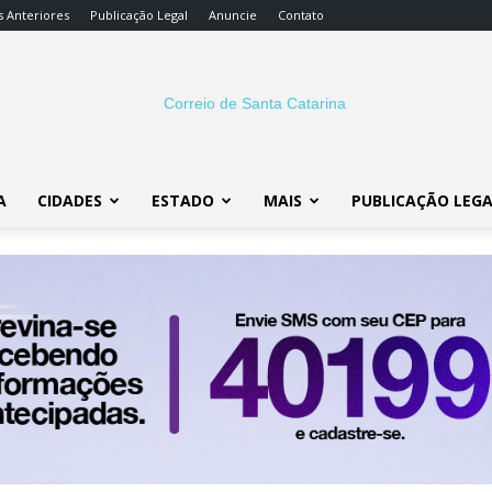
s Anteriores
Publicação Legal
Anuncie
Contato
A
CIDADES
ESTADO
MAIS
PUBLICAÇÃO LEG
Correio
SC