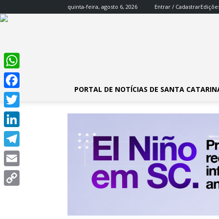
quinta-feira, agosto 6, 2026
Entrar / Cadastrar
Ediçõe
WhatsApp
PORTAL DE NOTÍCIAS DE SANTA CATARIN
Facebook
Twitter
LinkedIn
Telegram
Email
Copy
Link