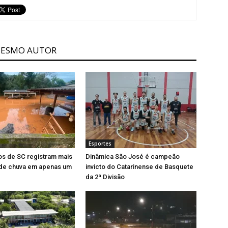
MESMO AUTOR
Esportes
os de SC registram mais
Dinâmica São José é campeão
de chuva em apenas um
invicto do Catarinense de Basquete
da 2ª Divisão