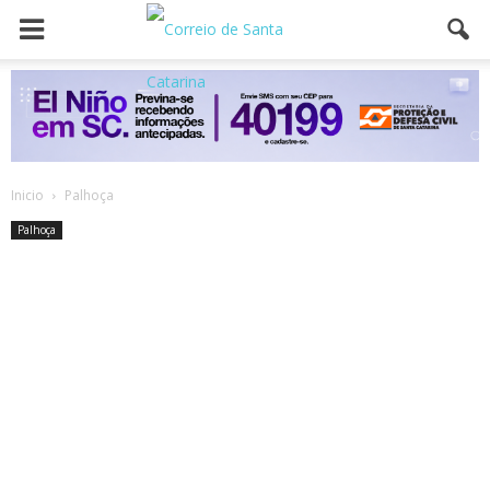
Inicio
Palhoça
Palhoça