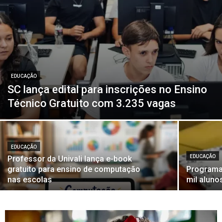
EDUCAÇÃO
SC lança edital para inscrições no Ensino
Técnico Gratuito com 3.235 vagas
EDUCAÇÃO
EDUCAÇÃO
Professor da Univali lança e-book
gratuito para ensino de computação
Programa 
nas escolas
mil alun