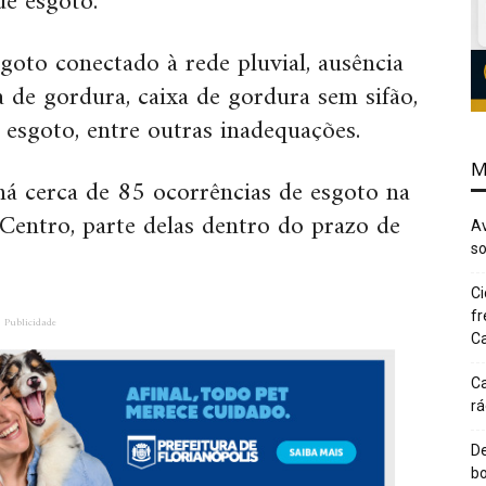
de esgoto.
sgoto conectado à rede pluvial, ausência
de gordura, caixa de gordura sem sifão,
 esgoto, entre outras inadequações.
M
 há cerca de 85 ocorrências de esgoto na
 Centro, parte delas dentro do prazo de
Av
so
Ci
fr
Publicidade
Ca
Ca
rá
De
bo