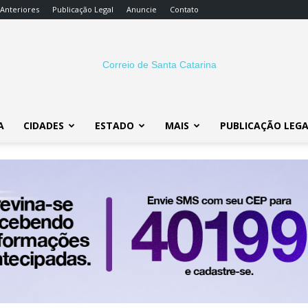
 Anteriores
Publicação Legal
Anuncie
Contato
A
CIDADES
ESTADO
MAIS
PUBLICAÇÃO LEG
Correio
SC