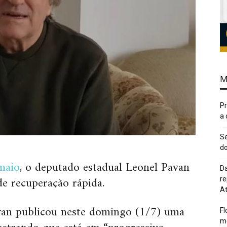
M
Pr
a
Se
do
maio
, o deputado estadual Leonel Pavan
Da
e recuperação rápida.
re
At
van publicou neste domingo (1/7) uma
Fl
me