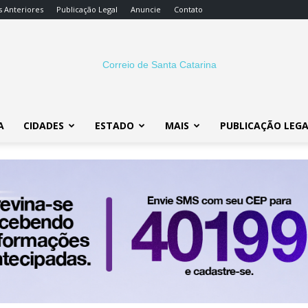
s Anteriores
Publicação Legal
Anuncie
Contato
A
CIDADES
ESTADO
MAIS
PUBLICAÇÃO LEG
Correio
SC