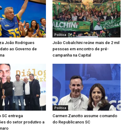
Política
iza João Rodrigues
João Cobalchini reúne mais de 2 mil
dato ao Governo de
pessoas em encontro de pré-
ina
campanha na Capital
Política
 SC entrega
Carmen Zanotto assume comando
ões do setor produtivo a
do Republicanos SC
onaro