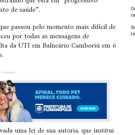
strando que está em “progressivo
nto de saúde”.
O
c
que passou pelo momento mais difícil de
Si
eceu por todas as mensagens de
Le
 alta da UTI em Balneário Camboriú em 6
.
Publicidade
vada uma lei de sua autoria, que institui