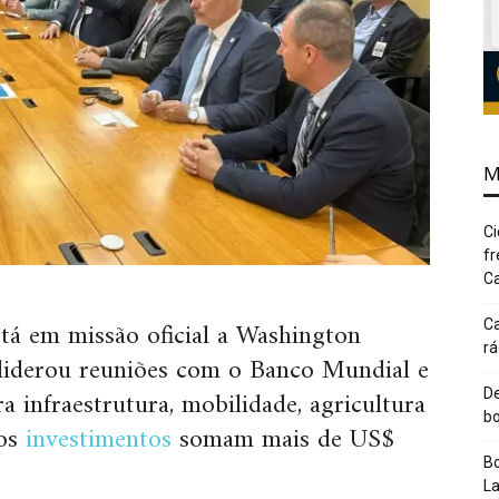
M
Ci
fr
Ca
tá em missão oficial a Washington
Ca
rá
 liderou reuniões com o Banco Mundial e
a infraestrutura, mobilidade, agricultura
De
bo
 os
investimentos
somam mais de US$
Bo
L