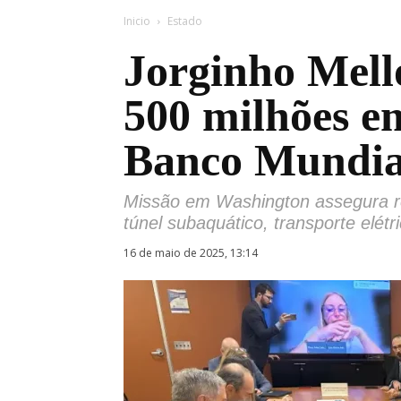
Inicio
Estado
Jorginho Mell
500 milhões e
Banco Mundia
Missão em Washington assegura re
túnel subaquático, transporte elétri
16 de maio de 2025, 13:14