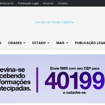
 Anteriores
Publicação Legal
Anuncie
Contato
A
CIDADES
ESTADO
MAIS
PUBLICAÇÃO LEG
Correio
SC