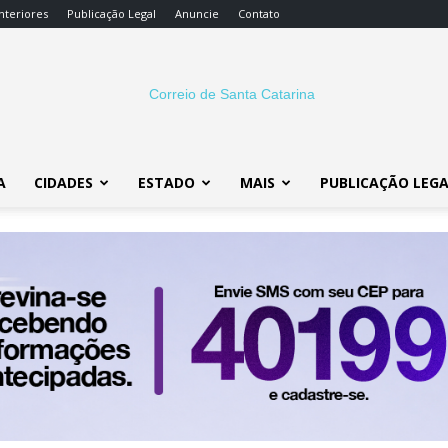
nteriores
Publicação Legal
Anuncie
Contato
A
CIDADES
ESTADO
MAIS
PUBLICAÇÃO LEG
Correio
SC