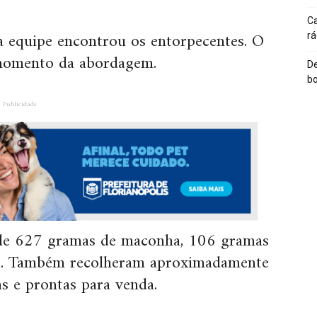
Ca
a equipe encontrou os entorpecentes. O
rá
momento da abordagem.
De
bo
Publicidade
 de 627 gramas de maconha, 106 gramas
na. Também recolheram aproximadamente
s e prontas para venda.