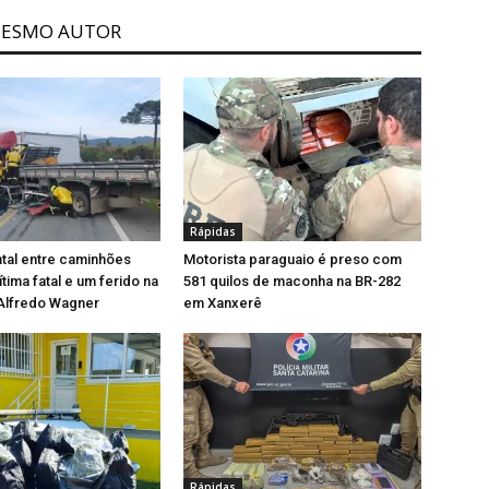
MESMO AUTOR
Rápidas
ntal entre caminhões
Motorista paraguaio é preso com
tima fatal e um ferido na
581 quilos de maconha na BR-282
Alfredo Wagner
em Xanxerê
Rápidas