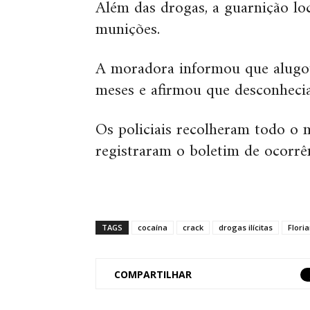
Além das drogas, a guarnição loc
munições.
A moradora informou que alugo
meses e afirmou que desconhecia a
Os policiais recolheram todo o 
registraram o boletim de ocorrên
TAGS
cocaína
crack
drogas ilícitas
Flori
COMPARTILHAR