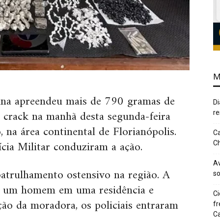
M
rina apreendeu mais de 790 gramas de
Di
 crack na manhã desta segunda-feira
re
 na área continental de Florianópolis.
Ca
ícia Militar conduziram a ação.
Ch
Av
atrulhamento ostensivo na região. A
so
de um homem em uma residência e
Ci
ção da moradora, os policiais entraram
fr
Ca