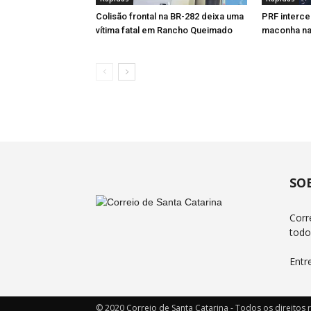
Colisão frontal na BR-282 deixa uma
PRF interce
vítima fatal em Rancho Queimado
maconha na
SO
Corr
todo
Entr
© 2020 Correio de Santa Catarina - Todos os direitos