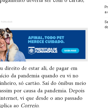
pagamento deveria ser com o cartão,
Pr
a
Publicidade
Se
do
 direito de estar ali, de pagar em
início da pandemia quando eu vi no
dinheiro, só cartão. Saí do ônibus meio
 assim por causa da pandemia. Depois
internet, vi que desde o ano passado
xplica ao
Correio
.