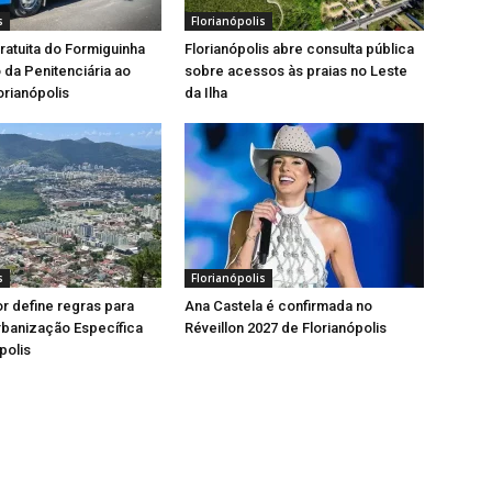
s
Florianópolis
gratuita do Formiguinha
Florianópolis abre consulta pública
o da Penitenciária ao
sobre acessos às praias no Leste
orianópolis
da Ilha
s
Florianópolis
or define regras para
Ana Castela é confirmada no
rbanização Específica
Réveillon 2027 de Florianópolis
polis