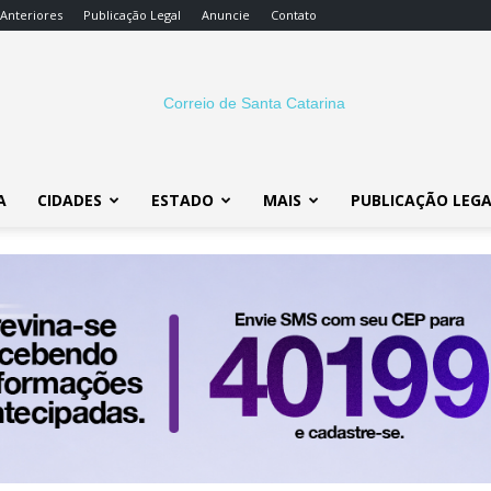
 Anteriores
Publicação Legal
Anuncie
Contato
A
CIDADES
ESTADO
MAIS
PUBLICAÇÃO LEG
Correio
SC