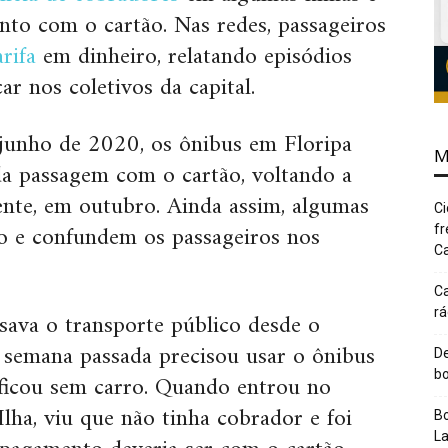
to com o cartão. Nas redes, passageiros
arifa
em dinheiro, relatando episódios
 nos coletivos da capital.
 junho de 2020, os ônibus em Floripa
M
a passagem com o cartão, voltando a
nte, em outubro. Ainda assim, algumas
Ci
o e confundem os passageiros nos
fr
Ca
Ca
rá
ava o transporte público desde o
 semana passada precisou usar o ônibus
De
bo
 ficou sem carro. Quando entrou no
Ilha, viu que não tinha cobrador e foi
Bo
L