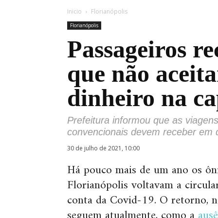
Inicio
Florianópolis
Florianópolis
Passageiros r
que não acei
dinheiro na ca
Prefeitura informou que as viagen
convencionais devem receber em 
30 de julho de 2021, 10:00
Há pouco mais de um ano os ôni
Florianópolis voltavam a circula
conta da Covid-19. O retorno, 
seguem atualmente, como a
ausê