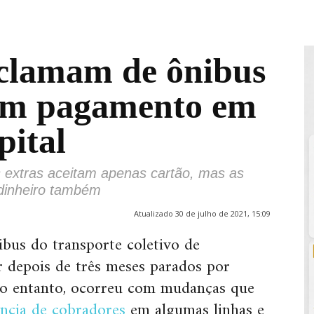
eclamam de ônibus
tam pagamento em
pital
s extras aceitam apenas cartão, mas as
dinheiro também
Atualizado 30 de julho de 2021, 15:09
bus do transporte coletivo de
r depois de três meses parados por
no entanto, ocorreu com mudanças que
ncia de cobradores
em algumas linhas e