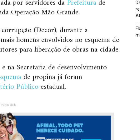
rada por servidores da
Prefeitura
de
Da
nada Operação Mão Grande.
re
At
 corrupção (Decor), durante a
Fl
me
os mais homens envolvidos no esquema de
tores para liberação de obras na cidade.
 e na Secretaria de desenvolvimento
esquema
de propina já foram
tério Público
estadual.
Publicidade