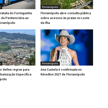
s
Florianópolis
gratuita do Formiguinha
Florianópolis abre consulta pública
o da Penitenciária ao
sobre acessos às praias no Leste
orianópolis
da Ilha
s
Florianópolis
or define regras para
Ana Castela é confirmada no
rbanização Específica
Réveillon 2027 de Florianópolis
polis