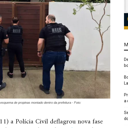
M
De
bo
Bo
L
Pr
a
 esquema de propinas montado dentro da prefeitura - Foto:
Se
1) a Polícia Civil deflagrou nova fase
do