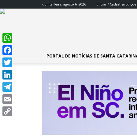
quinta-feira, agosto 6, 2026
Entrar / Cadastrar
Ediçõe
WhatsApp
PORTAL DE NOTÍCIAS DE SANTA CATARIN
Facebook
Twitter
LinkedIn
Telegram
Email
Copy
Link