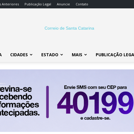
s Anteriores
Publicação Legal
Anuncie
Contato
A
CIDADES
ESTADO
MAIS
PUBLICAÇÃO LEG
Correio
SC