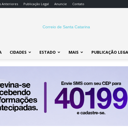
s Anteriores
Publicação Legal
Anuncie
Contato
A
CIDADES
ESTADO
MAIS
PUBLICAÇÃO LEG
Correio
SC