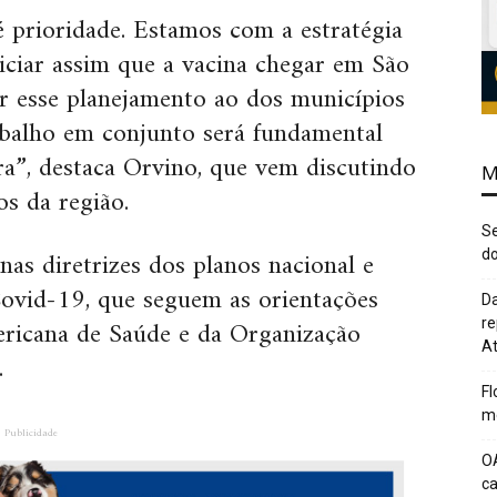
 prioridade. Estamos com a estratégia
iciar assim que a vacina chegar em São
ir esse planejamento ao dos municípios
abalho em conjunto será fundamental
ra”, destaca Orvino, que vem discutindo
M
s da região.
Se
as diretrizes dos planos nacional e
do
Covid-19, que seguem as orientações
Da
ricana de Saúde e da Organização
re
At
.
Fl
me
Publicidade
O
c