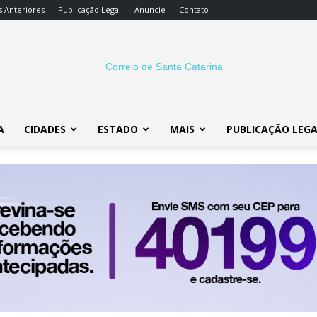
s Anteriores
Publicação Legal
Anuncie
Contato
A
CIDADES
ESTADO
MAIS
PUBLICAÇÃO LEG
Correio
SC