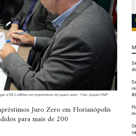
M
Se
do
Da
re
At
chegar a R$ 2 milhões em empréstimos em quatro anos - Foto: Arquivo PMF
préstimos Juro Zero em Florianópolis
Fl
me
edidos para mais de 200
O
c