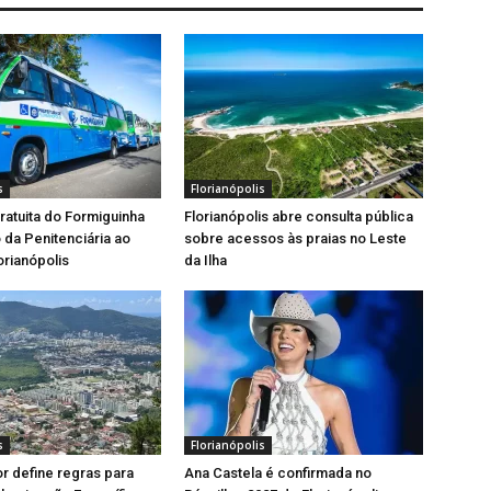
s
Florianópolis
gratuita do Formiguinha
Florianópolis abre consulta pública
o da Penitenciária ao
sobre acessos às praias no Leste
orianópolis
da Ilha
s
Florianópolis
or define regras para
Ana Castela é confirmada no