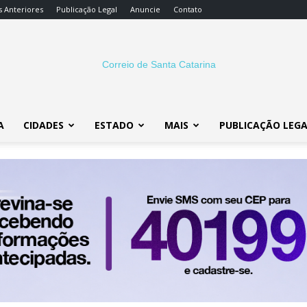
s Anteriores
Publicação Legal
Anuncie
Contato
A
CIDADES
ESTADO
MAIS
PUBLICAÇÃO LEG
Correio
SC