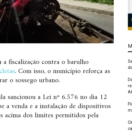
M
 a fiscalização contra o barulho
Se
cletas
. Com isso, o município reforça as
do
rar o sossego urbano.
Da
re
At
la sancionou a Lei nº 6.576 no dia 12
 a venda e a instalação de dispositivos
Fl
me
 acima dos limites permitidos pela
O
c