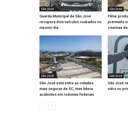
São José
São José
Guarda Municipal de São José
Filme prod
recupera dois veículos roubados no
premiado em
mesmo dia
cinemas da 
São José
São José
São José está entre as cidades
São José re
mais seguras de SC, mas lidera
vidro no pr
acidentes em rodovias federais