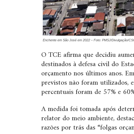
Enchente em São José em 2022 – Foto: PMSJ/Divulgação/CS
O TCE afirma que decidiu aument
destinados à defesa civil do Est
orçamento nos últimos anos. Em
previstos não foram utilizados
percentuais foram de 57% e 60%
A medida foi tomada após determ
relator do meio ambiente, desta
razões por trás das “folgas orça