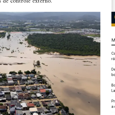
s de controle externo.
M
Ca
rá
De
bo
Bo
L
Pr
a