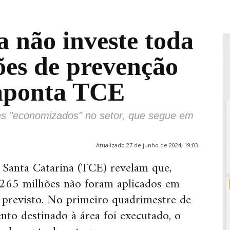
a não investe toda
ões de prevenção
 aponta TCE
s "economizados" no setor, que segue em
Atualizado 27 de junho de 2024, 19:03
 Santa Catarina (TCE) revelam que,
265 milhões não foram aplicados em
o previsto. No primeiro quadrimestre de
to destinado à área foi executado, o