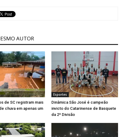
MESMO AUTOR
Esportes
os de SC registram mais
Dinâmica São José é campeão
de chuva em apenas um
invicto do Catarinense de Basquete
da 2ª Divisão