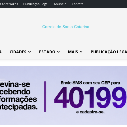
s Anteriores
Publicação Legal
Anuncie
Contato
A
CIDADES
ESTADO
MAIS
PUBLICAÇÃO LEG
Correio
SC