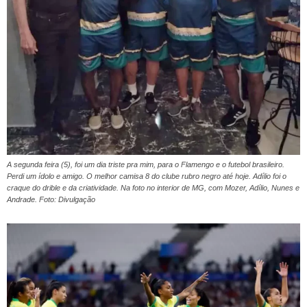
A segunda feira (5), foi um dia triste pra mim, para o Flamengo e o futebol brasileiro.
Perdi um ídolo e amigo. O melhor camisa 8 do clube rubro negro até hoje. Adílio foi o
craque do drible e da criatividade. Na foto no interior de MG, com Mozer, Adílio, Nunes e
Andrade. Foto: Divulgação