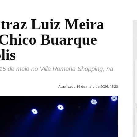
 traz Luiz Meira
 Chico Buarque
lis
 15 de maio no Villa Romana Shopping, na
Atualizado 14 de maio de 2026, 15:23