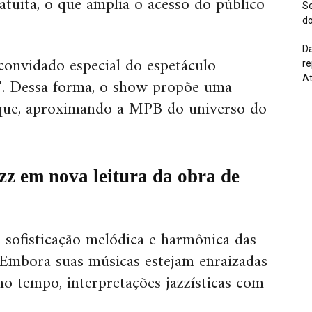
atuita, o que amplia o acesso do público
Se
do
Da
onvidado especial do espetáculo
re
At
z”. Dessa forma, o show propõe uma
rque, aproximando a MPB do universo do
z em nova leitura da obra de
 sofisticação melódica e harmônica das
Embora suas músicas estejam enraizadas
 tempo, interpretações jazzísticas com