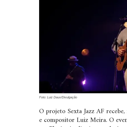
Foto: Luiz Daux/Divulgação
O projeto Sexta Jazz AF recebe, 
e compositor Luiz Meira. O eve