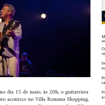
M
Ca
rá
De
bo
Bo
L
no dia 15 de maio, às 20h, o guitarrista
Pr
nto acontece no Villa Romana Shopping,
a