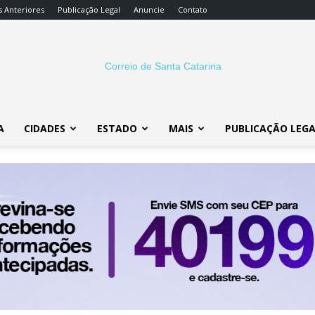
s Anteriores
Publicação Legal
Anuncie
Contato
A
CIDADES
ESTADO
MAIS
PUBLICAÇÃO LEG
Correio
SC