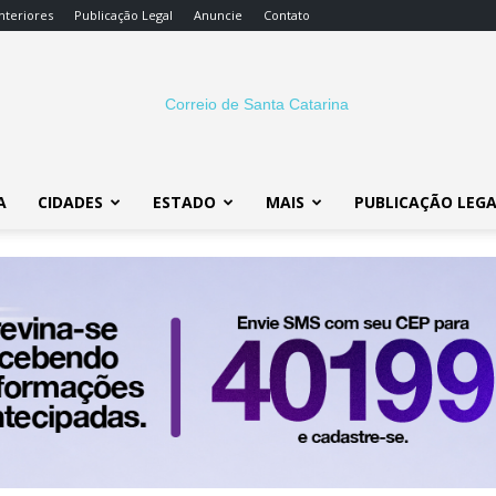
nteriores
Publicação Legal
Anuncie
Contato
A
CIDADES
ESTADO
MAIS
PUBLICAÇÃO LEG
Correio
SC