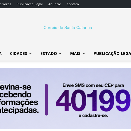
eriores
Publicação Legal
Anuncie
Contato
A
CIDADES
ESTADO
MAIS
PUBLICAÇÃO LEG
Correio
SC