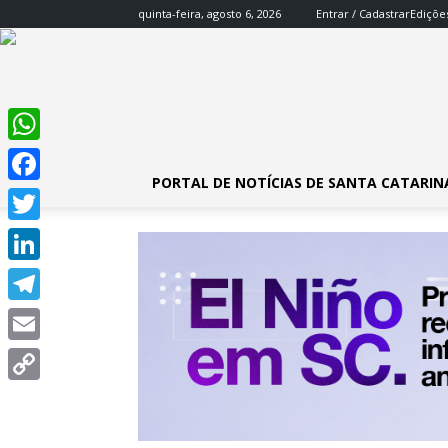
quinta-feira, agosto 6, 2026
Entrar / Cadastrar
Ediçõe
WhatsApp
PORTAL DE NOTÍCIAS DE SANTA CATARIN
Facebook
Twitter
LinkedIn
Telegram
Email
Copy
Link