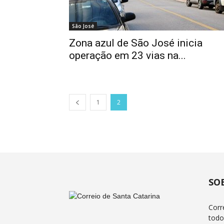
São José
Zona azul de São José inicia
operação em 23 vias na...
1
2
SO
Corr
todo