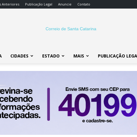
s Anteriores
Publicação Legal
Anuncie
Contato
A
CIDADES
ESTADO
MAIS
PUBLICAÇÃO LEG
Correio
SC