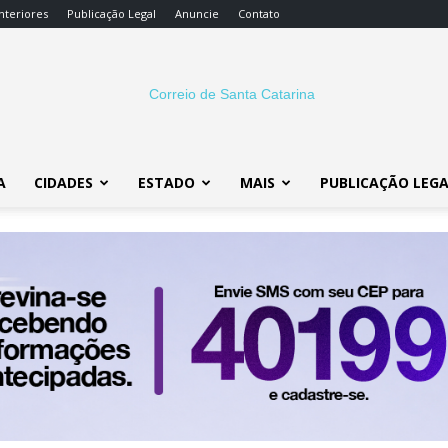
nteriores
Publicação Legal
Anuncie
Contato
A
CIDADES
ESTADO
MAIS
PUBLICAÇÃO LEG
Correio
SC