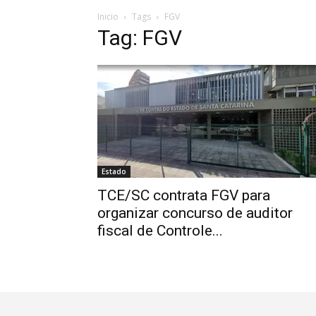
Inicio
Tags
FGV
Tag: FGV
Estado
TCE/SC contrata FGV para
organizar concurso de auditor
fiscal de Controle...