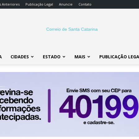
s Anteriores
Publicação Legal
Anuncie
Contato
A
CIDADES
ESTADO
MAIS
PUBLICAÇÃO LEG
Correio
SC