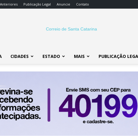
 Anteriores
Publicação Legal
Anuncie
Contato
A
CIDADES
ESTADO
MAIS
PUBLICAÇÃO LEG
Correio
SC