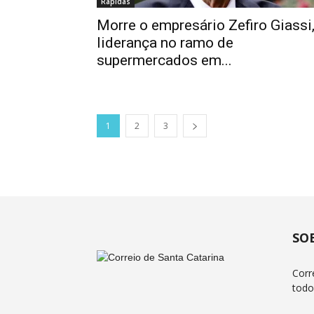
Rápidas
Morre o empresário Zefiro Giassi
liderança no ramo de
supermercados em...
1
2
3
SO
Corr
todo