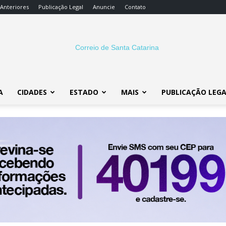
 Anteriores
Publicação Legal
Anuncie
Contato
A
CIDADES
ESTADO
MAIS
PUBLICAÇÃO LEG
Correio
SC